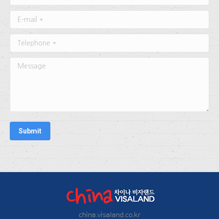
E-mail *
Telephone *
Message
Submit
china.visaland.co.kr