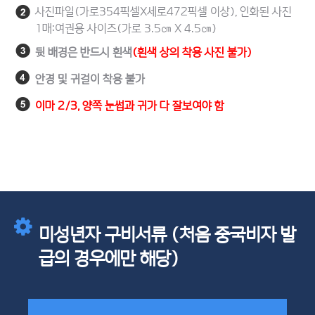
사진파일(가로354픽셀X세로472픽셀 이상), 인화된 사진
1매:여권용 사이즈(가로 3.5㎝ X 4.5㎝)
뒷 배경은 반드시 흰색
(흰색 상의 착용 사진 불가)
안경 및 귀걸이 착용 불가
이마 2/3, 양쪽 눈썹과 귀가 다 잘보여야 함
미성년자 구비서류 (처음 중국비자 발
급의 경우에만 해당)