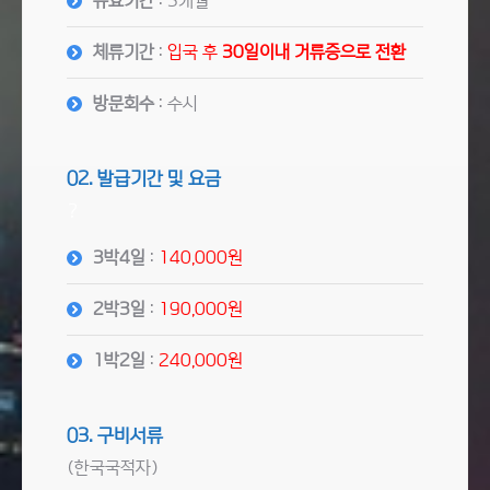
유효기간
: 3개월
체류기간
:
입국 후
30일이내 거류증으로 전환
방문회수
: 수시
02. 발급기간 및 요금
?
3박4일
:
140,000원
2박3일
:
190,000원
1박2일
:
240,000원
03. 구비서류
(한국국적자)