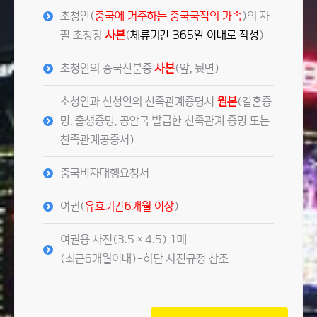
초청인(
중국에 거주하는 중국국적의 가족
)의 자
필 초청장
사본
(
체류기간 365일 이내로 작성
)
초청인의 중국신분증
사본
(앞, 뒷면)
초청인과 신청인의 친족관계증명서
원본
(결혼증
명, 출생증명, 공안국 발급한 친족관계 증명 또는
친족관계공증서)
중국비자대행요청서
여권(
유효기간6개월 이상
)
여권용 사진(3.5×4.5) 1매
(최근6개월이내)-하단 사진규정 참조