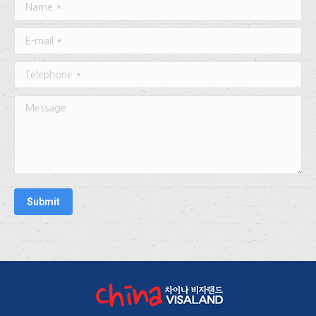
Name *
E-mail *
Telephone *
Message
Submit