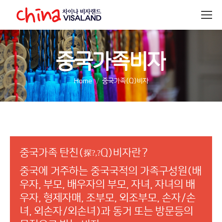
중국가족비자
You are here:
Home
중국가족(Q)비자
중국가족 탄친(
Q)비자란?
探?,?
중국에 거주하는 중국국적의 가족구성원(배
우자, 부모, 배우자의 부모, 자녀, 자녀의 배
우자, 형제자매, 조부모, 외조부모, 손자/손
녀, 외손자/외손녀)과 동거 또는 방문등의