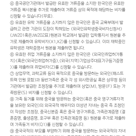
④ 중국공안기관에서 발급한 유효한 거류증을 소지한 한국인은 유효한
거류증 복사본을 추가로 제출하여 거류증 상의 목적에 해당하는 비자를
신청할 수 있습니다(무료).
⑤ 유효한 유학 거류증을 소지하지 않은 한국인은 중국 교육부에서 발
급하고 관련 기관의 도장이 찍혀있는 <외국인유학생중국비자신청서>
(JW201혹은JW202표）원본과 학교에서 발급한 입학통지서 원본을 추
가로 제출하여 유학비자(X1,X2)를 신청할 수 있습니다. 이미 재학중인
유학생은 재학증명서 원본을 제출하면 됩니다.
⑥ 유효한 취업 거류증을 소지하지 않은 한국인은 <외국인취업허가통
지>(혹은<외국인취업허가증>,<외국(지역)기업상주대표기구등기증명
>)를 제출하여 취업비자(Z)를 신청할 수 있습니다.
⑦ 상업무역, 과학교류 등의 목적으로 중국을 방문하는 외국인(패스트
트랙 인원 포함)과 동반가족은 중국 각 성 외사판공실 혹은 상무청 등의
기관에서 발급한 초청장을 추가로 제출하여 상업(M), 방문(F) 또는 가
족방문(S) 비자를 신청할 수 있습니다.
⑧ 가족 동거를 위해 중국을 방문하는 중국인(혹은 중국 영구거류자격
을 보유한 외국인)의 외국국적 배우자와 미성년 자녀는 중국 측 초청인
이 작성한 초청장, 중국신분증 혹은 중국 영구거류증, 가족관계증명 (결
혼증명, 출생증명, 호구부 혹은 친족관계증명 등) 원본을 추가로 제출하
여 가족동거 비자(Q1)를 신청할 수 있습니다.
⑨ 중국국적의 부모를 부양하기 위해 중국을 방문하는 외국국적의 자녀