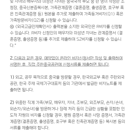
및 자녀의 배우자와 미성년 자녀는 중국국적 부모 중 한 명이 작성한 초
청장, 중국신분증복사본, 가족관계증명 (결혼증명, 출생증명, 호구부 혹
은 친족관계증명 등) 원본을 추가로 제출하여 가족동거비자(Q1) 혹은
가족방문비자(Q2)를 신청할 수 있습니다.
⑩ <외국고급인재확인서> 출력본을 소지한 외국인은 R비자를 신청할
수 있습니다. R비자 신청인의 배우자와 미성년 자녀는 관계증명서 (결
혼증명, 출생증명 등)를 추가로 제출하여 S2비자를 신청할 수 있습니
다."
2.
다음과 같은 경우, 예약없이 온라인 비자신청서만 작성 및 출력하여
서명한 후 직접 주한중국공관에 신청서류를 제출하면 됩니다.
1)
외교, 공무 목적으로 중국을 방문할 경우, 한국외교부 혹은 주한외국
공관, 한국 주재 국제기구대표처 등의 기관에서 발급한 비자노트를 제
출하면 됩니다.
2)
위중한 직계 가족(부모, 배우자, 자녀, 조부모, 외조부모, 손자/손녀,
외손자/외손녀)을 방문하거나 장례 처리 등의 긴급한 상황을 포함한 인
도적 차원의 비자를 신청할 경우, 병원 증명서 혹은 사망 증명서, 가족관
계증명(결혼증명, 출생증명, 호구부 혹은 친족관계증명 등) 복사본 등의
서류를 제출해야 합니다.