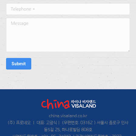
Telephone *
Message
Submit
china.visaland.co.kr
(주) 프로네오 ㅣ 대표: 고광식ㅣ (우편번호: 03162 ) 서울시 종로구 인사
동5길 25, 하나로빌딩 808호